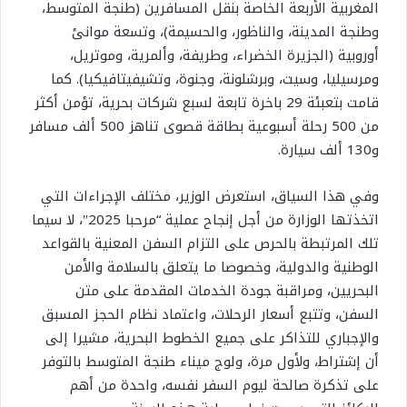
المغربية الأربعة الخاصة بنقل المسافرين (طنجة المتوسط،
وطنجة المدينة، والناظور، والحسيمة)، وتسعة موانئ
أوروبية (الجزيرة الخضراء، وطريفة، وألمرية، وموتريل،
ومرسيليا، وسيت، وبرشلونة، وجنوة، وتشيفيتافيكيا). كما
قامت بتعبئة 29 باخرة تابعة لسبع شركات بحرية، تؤمن أكثر
من 500 رحلة أسبوعية بطاقة قصوى تناهز 500 ألف مسافر
و130 ألف سيارة.
وفي هذا السياق، استعرض الوزير، مختلف الإجراءات التي
اتخذتها الوزارة من أجل إنجاح عملية “مرحبا 2025″، لا سيما
تلك المرتبطة بالحرص على التزام السفن المعنية بالقواعد
الوطنية والدولية، وخصوصا ما يتعلق بالسلامة والأمن
البحريين، ومراقبة جودة الخدمات المقدمة على متن
السفن، وتتبع أسعار الرحلات، واعتماد نظام الحجز المسبق
والإجباري للتذاكر على جميع الخطوط البحرية، مشيرا إلى
أن إشتراط، ولأول مرة، ولوج ميناء طنجة المتوسط بالتوفر
على تذكرة صالحة ليوم السفر نفسه، واحدة من أهم