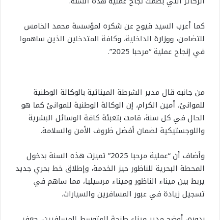
الركائز التي بصمت نجاح عملية هذه السنة.
كما أعرب السيد قيوح عن شكره لمؤسسة محمد الخامس
للتضامن، ووزارة الداخلية، وكافة المتدخلين الذين ساهموا
في إنجاح عملية “مرحبا 2025”.
من جانبه قال مدير الشرطة المينائية بالوكالة الوطنية
للموانئ، أمين الكرام، إن الوكالة الوطنية للموانئ كما هو
الحال في كل سنة، قامت بتعبئة كافة الوسائل البشرية
واللوجستيكية لضمان أفضل ظروف الأمن والسلامة.
وأضاف أن “عملية مرحبا 2025” تميزت هذه السنة بدخول
المحطة البحرية للناظور حيز الخدمة، وإطلاق خط بحري جديد
يربط بين ميناء الناظور وميناء مرسيليا، مما ساهم في
تسجيل زيادة في عبور المسافرين والسيارات.
بدوره، أوضح مدير ميناء طنجة المتوسط للمسافرين، جعفر