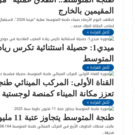
المقيمين بالخارج
انطلقت اليوم الأربعا
لصاحب الجلالة الملك محمد…
أكمل القراءة »
ميدي1: حصيلة استثنائية تكرس 
المتوسط
أكمل القراءة »
القناة الأولى: المركب المينائي ط
تعزز مكانة الميناء كمنصة لوجستية 
أكمل القراءة »
طنجة المتوسط يتجاوز عتبة 11 مليون حاوية سنة 2025
قدرها…