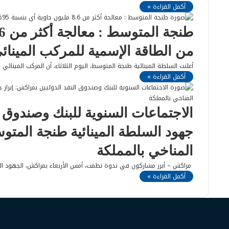
أكمل القراءة »
من الطاقة الإسمية للمركب المينائ
أعلنت السلطة المينائية طنجة المتوسط، اليوم الثلاثاء، أن المركب المينائي عالج خلال سنة 2023 المنصرمة أكثر
أكمل القراءة »
الاجتماعات السنوية للبنك وصندوق ا
جهود السلطة المينائية طنجة المت
المناخي بالمملكة
مراكش – أبرز مشاركون في ندوة نظمت، أمس الأربعاء بمراكش، الجهود ال
أكمل القراءة »