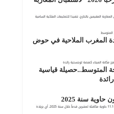
ء بميناء طنجة-المتوسط عملية “مرحبا 2026″، لاستقبال المغاربة المقيمين بالخارج، تنفيذا للتعليمات الملكية السامية
ريادة المغرب الملاحية في حوض
نجة المتوسط..حصيلة قياسية
رائدة
عالجت محطات الحاويات الأربع في المركب المينائي طنجة المتوسط 11.106.164 حاوية مكافئة لعشرين قدماً خلال سنة 2025، أي بزيادة